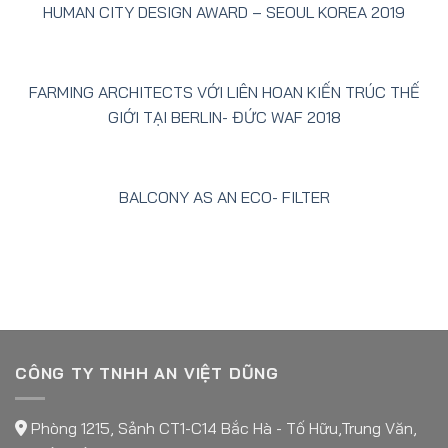
HUMAN CITY DESIGN AWARD – SEOUL KOREA 2019
FARMING ARCHITECTS VỚI LIÊN HOAN KIẾN TRÚC THẾ
GIỚI TẠI BERLIN- ĐỨC WAF 2018
BALCONY AS AN ECO- FILTER
CÔNG TY TNHH AN VIỆT DŨNG
Phòng 1215, Sảnh CT1-C14 Bắc Hà - Tố Hữu,Trung Văn,