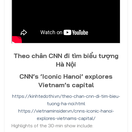
Theo chân CNN đi tìm biểu tượng
Hà Nội
CNN’s ‘Iconic Hanoi’ explores
Vietnam’s capital
https://kinhtedothi.vn/theo-chan-cnn-di-tim-bieu-
tuong-ha-noi.html
https://vietnaminsider.vn/cnns-iconic-hanoi-
explores-vietnams-capital/
Highlights of the 30-min show include: