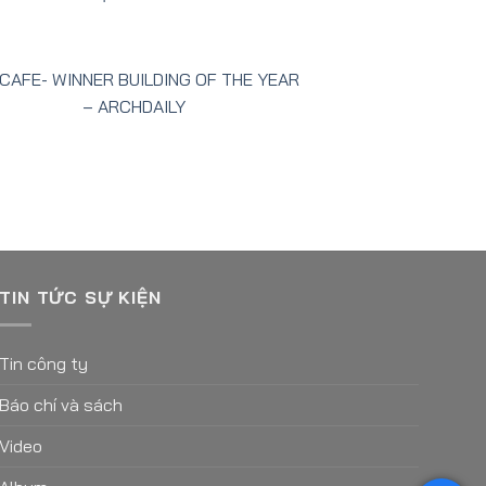
 CAFE- WINNER BUILDING OF THE YEAR
– ARCHDAILY
TIN TỨC SỰ KIỆN
Tin công ty
Báo chí và sách
Video