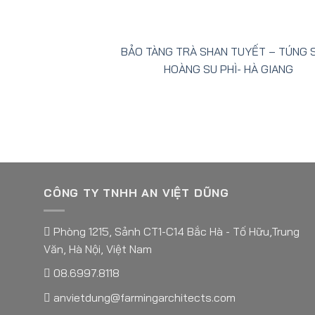
BẢO TÀNG TRÀ SHAN TUYẾT – TÚNG 
HOÀNG SU PHÌ- HÀ GIANG
CÔNG TY TNHH AN VIỆT DŨNG
Phòng 1215, Sảnh CT1-C14 Bắc Hà - Tố Hữu,Trung
Văn, Hà Nội, Việt Nam
08.6997.8118
anvietdung@farmingarchitects.com