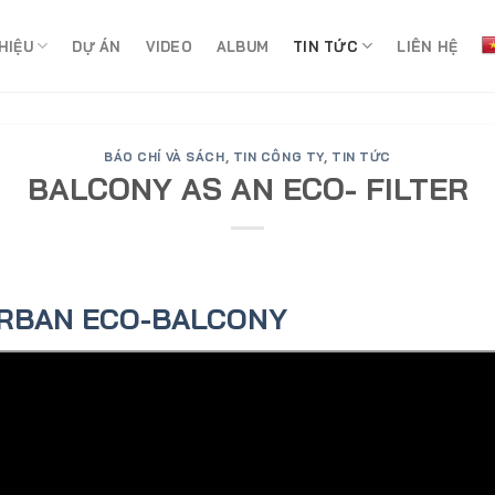
HIỆU
DỰ ÁN
VIDEO
ALBUM
TIN TỨC
LIÊN HỆ
BÁO CHÍ VÀ SÁCH
,
TIN CÔNG TY
,
TIN TỨC
BALCONY AS AN ECO- FILTER
URBAN ECO-BALCONY