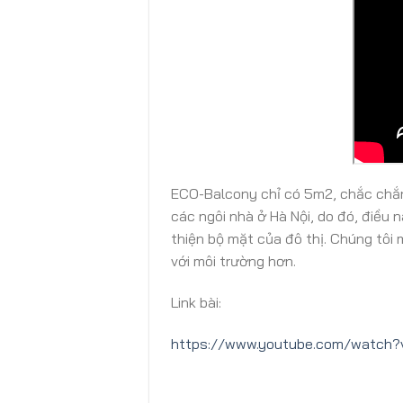
ECO-Balcony chỉ có 5m2, chắc chắn 
các ngôi nhà ở Hà Nội, do đó, điều
thiện bộ mặt của đô thị. Chúng tôi
với môi trường hơn.
Link bài:
https://www.youtube.com/watch?